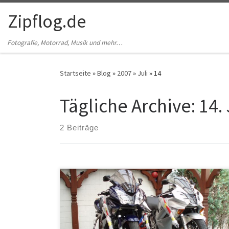
Zum Inhalt springen
Zipflog.de
Fotografie, Motorrad, Musik und mehr…
Startseite
»
Blog
»
2007
»
Juli
»
14
Tägliche Archive:
14.
2 Beiträge
So, so langsam kommt Tourfeeling auf. Wir haben
gerade die Motorräder auf den Hänger gespannt. (Ich
möchte wissen, wer es gleich wieder so warm haben
wollte.) Jetzt sind unsere beiden Schönen schon mal