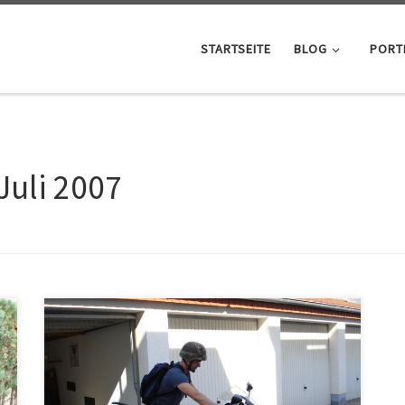
STARTSEITE
BLOG
PORT
 Juli 2007
Die Tourvorbereitungen sind im vollen Gange.
Christoph war sich nicht ganz sicher, ob sein Helm noch
die aktuelle ECE 22 Norm einhält. In Italien ist die
Polizei im Moment sehr dahinter her, dass diese Norm