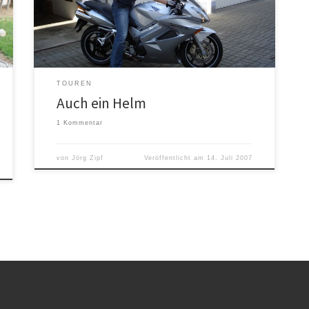
eingehalten wird. Wenn der Helm nicht dieser Norm
entspricht, dann wird das Motorrad für min. […]
TOUREN
Auch ein Helm
1 Kommentar
von
Jörg Zipf
Veröffentlicht am
14. Juli 2007