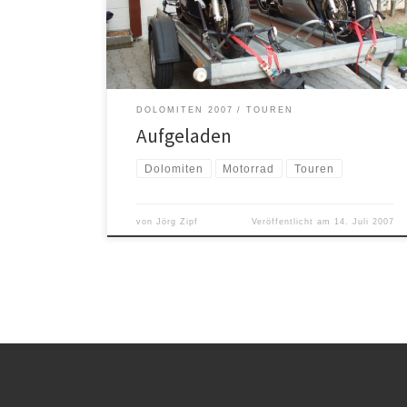
gut verstaut. Damit wir nicht in den dicken Stau rund
um Würzburg kommen, wollen wir um fünf […]
DOLOMITEN 2007
TOUREN
Aufgeladen
Dolomiten
Motorrad
Touren
von
Jörg Zipf
Veröffentlicht am
14. Juli 2007