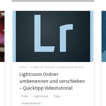
Jeder bzw. einige Fotografen kennen das Thema.
Zum Bearbeiten in Lightroom importiert man die Fotos
auf die lokale Festplatte damit die Bearbeitung schnell
geht und wenn man mit der Bearbeitung eines
Shootings fertig ist wird der Ordner auf eine USB- oder
Netzwerkfestplatte verschoben und evtl. umbenannt.
Viele machen das Umbenennen […]
FOTO
TIPPS & TRICKS
VIDEOTUTORIALS
Lightroom Ordner
umbenennen und verschieben
– Quicktipp Videotutorial
Foto
Lightroom
Tipp
Videotutorial