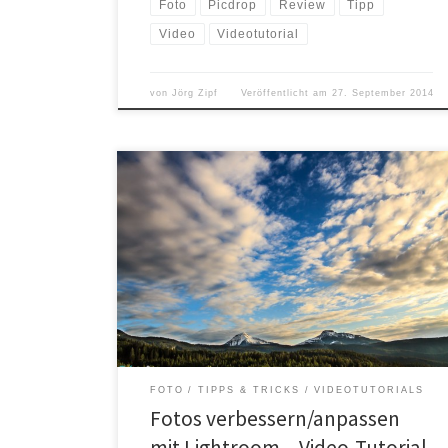
Foto
Picdrop
Review
Tipp
Video
Videotutorial
von
Jörg Zipf
Veröffentlicht am
27. September 2014
Jeder kennt das, man kommt aus dem Urlaub zurück
und schaut sich seine gemachten Fotos an und denkt:
„Mensch, das sah doch im Urlaub ganz anders aus?!“
Unsere Kamera nimmt die Umgebung ganz anders war
wie das menschliche Auge. Wenn die Kamera das Foto
belichtet, versucht sie das daraus zu […]
FOTO
TIPPS & TRICKS
VIDEOTUTORIALS
Fotos verbessern/anpassen
mit Lightroom – Video-Tutorial