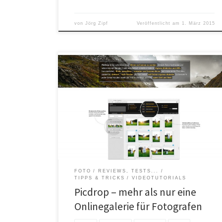
von
Jörg Zipf
Veröffentlicht am
1. März 2015
Jeder Hobby- und auch Profifotograf kennt das
Thema, man kommt von einem Shooting zurück und
möchte gerne die kompletten Fotos, oder eine
Vorauswahl, dem Kunden oder dem Model zur
Auswahl zur Verfügung stellen. Doch wohin mit den
Fotos? Viele verwenden Cloud-Dienste wie z.B.
Dropbox. Man lädt die Fotos einfach hoch […]
FOTO
REVIEWS, TESTS...
TIPPS & TRICKS
VIDEOTUTORIALS
Picdrop – mehr als nur eine
Onlinegalerie für Fotografen