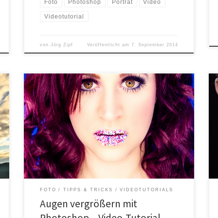
Foto
Photoshop
Porträt
Video
Videotutorial
von
Jörg Zipf
Veröffentlicht am
7. September 2014
Mit Photoshop hat man viele Möglichkeiten
„kosmetische“ Eingriffe vorzunehmen. Zum einen gibt
es den Filter „Verflüssigen“, mit dem man z.B. die
Körperform oder auch Haare anpassen kann. Zum
anderen gibt es aber auch das
Transformationswerkzeug. Im folgenden Videotutorial
möchte ich zeigen wie man die Augen in Photoshop
etwas vergrößern kann. […]
FOTO
TIPPS & TRICKS
VIDEOTUTORIALS
Augen vergrößern mit
Photoshop – Video-Tutorial