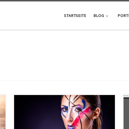
STARTSEITE
BLOG
PORT
Öfter Making-Of’s Es ergab sich wieder mal die
Gelegenheit, dass ich bei einem Fotoshooting mit
gefilmt habe und ein kleines Making-of Video von
einem extrem Make-up Shooting machen konnte. Im