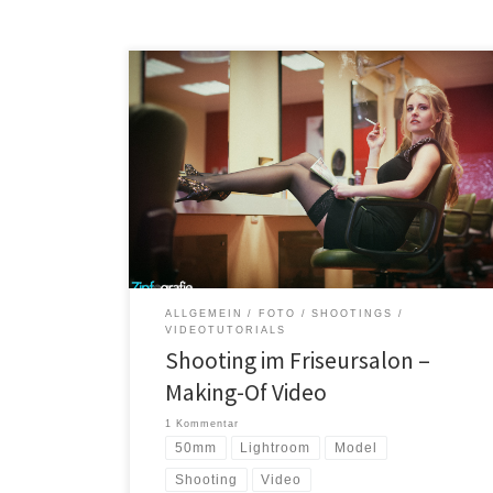
Zeitreise in die 70er Neulich hatte ich ein Fotoshooting
in einem Friseursalon der anscheinend in den 70ern
stehen geblieben ist. Die Einrichtung ist einmalig und
tip top gepflegt. Leider musste der Salon aus
Altersgründen zum 28.02. geschlossen werden. Ein
Grund mehr, dass man noch mal ein Fotoshooting in
dieser abgefahrenen […]
ALLGEMEIN
FOTO
SHOOTINGS
VIDEOTUTORIALS
Shooting im Friseursalon –
Making-Of Video
1 Kommentar
50mm
Lightroom
Model
Shooting
Video