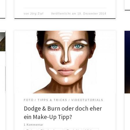
von
Jörg Zipf
Veröffentlicht am
19. Dezember 2014
Fotografieren bedeutet Malen mit Licht. Das war mir
am Anfang nicht unbedingt im vollem Umfang klar.
Durch eine gezielte Lichtsetzung kann man etwas ganz
anders bzw. die Form anders darstellen. Das gleiche
gilt auch beim Make-Up. Jetzt werden einige denken
„was hat Make-Up mit fotografieren zu tun?“ Ich
behaupte mal […]
FOTO
TIPPS & TRICKS
VIDEOTUTORIALS
Dodge & Burn oder doch eher
ein Make-Up Tipp?
1 Kommentar