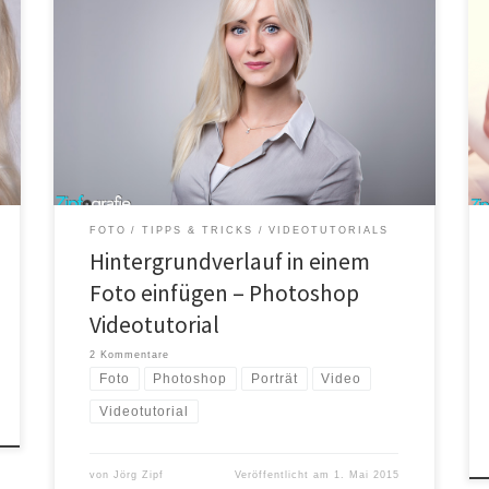
Nicht jeder hat einen zweiten Blitz und kann schon
beim Fotografieren von einem Portrait den
Hintergrund mit einem Blitz anblitzen, um diesen
aufzuhellen und einen Schein bzw. einen Verlauf zu
erzeugen. Dazu gibt es eine einfache Möglichkeit in
Photoshop. Man stellt die Person frei und fügt einen
radialen Verlauf auf […]
FOTO
TIPPS & TRICKS
VIDEOTUTORIALS
Hintergrundverlauf in einem
Foto einfügen – Photoshop
Videotutorial
2 Kommentare
Foto
Photoshop
Porträt
Video
Videotutorial
von
Jörg Zipf
Veröffentlicht am
1. Mai 2015