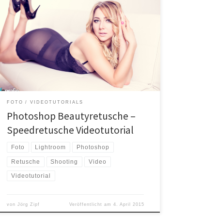
Mein Workflow bei der Fotobearbeitung Ich wurde ab
und zu schonÂ gefragt wie mein Workflow bei der
Fotobearbeitung aussieht und wie ich eine
Beautyretusche in Photoshop mache. Gestern hab ich
ganz einfach mal eine Bearbeitung aufgenommen
und ein kleines „Speedretusche“ Video daraus
gemacht. Auf dem Foto ist das Playmate Jessica
Czakon […]
FOTO
VIDEOTUTORIALS
Photoshop Beautyretusche –
Speedretusche Videotutorial
Foto
Lightroom
Photoshop
Retusche
Shooting
Video
Videotutorial
von
Jörg Zipf
Veröffentlicht am
4. April 2015