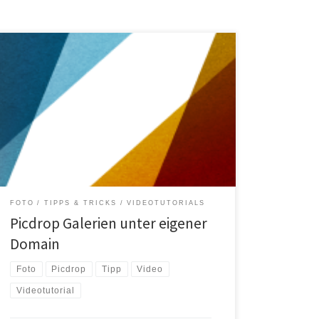
In meinem letzten Beitrag habe ich die
Onlineplattform Picdrop vorgestellt. Die Jungs von
Picdrop entwickeln ihre Plattform stetig weiter und so
gibt es immer wieder Neuerungen, die sie auch in
einem Blog festhalten. Neben dem Lightroom Plugin,
mit dem man Fotos direkt aus Lightroom in eine
Galerie auf Picdrop hochladen […]
FOTO
TIPPS & TRICKS
VIDEOTUTORIALS
Picdrop Galerien unter eigener
Domain
Foto
Picdrop
Tipp
Video
Videotutorial