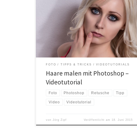
Haare malen mit Photoshop Haare malen bzw.
zeichnen in Photoshop? Geht das? JA, das geht. Mit
ein bisschen Übung geht das sogar sehr einfach.
Augenbraun oder Haarsträhnen auffüllen Manchmal ist
z. B. die Form der Augenbraun nicht optimal oder sie
sind etwas zu dünn. Oder eine Haarsträhne könnte,
damit […]
FOTO
TIPPS & TRICKS
VIDEOTUTORIALS
Haare malen mit Photoshop –
Videotutorial
Foto
Photoshop
Retusche
Tipp
Video
Videotutorial
von
Jörg Zipf
Veröffentlicht am
18. Juni 2015