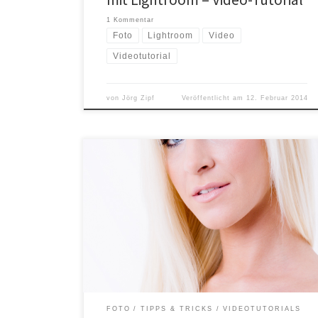
1 Kommentar
Foto
Lightroom
Video
Videotutorial
von
Jörg Zipf
Veröffentlicht am
12. Februar 2014
Wer hätte das gedacht, mein zweites Videotutorial ist
online. Heute geht’s darum die Augen durch eine
einfache Retusche etwas aufzuhellen bzw. strahlen zu
lassen. Das geht in Lightroom ganz einfach mit dem
Korrekturpinsel. Damit auch alle Tablet-Benutzer in
den HD Genuss kommen, hier der Link zum Video auf
YouTube. […]
FOTO
TIPPS & TRICKS
VIDEOTUTORIALS