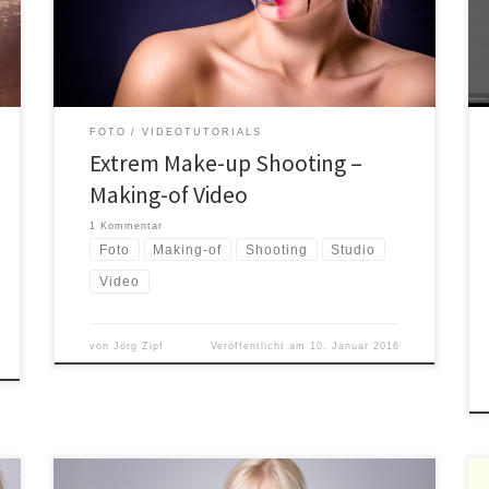
Video ist auch mein fertiges Studio zu sehen
Auf
jeden Fall werde ich das jetzt öfter machen. So ist […]
FOTO
VIDEOTUTORIALS
Extrem Make-up Shooting –
Making-of Video
1 Kommentar
Foto
Making-of
Shooting
Studio
Video
von
Jörg Zipf
Veröffentlicht am
10. Januar 2016