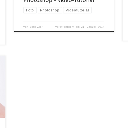
Foto
Photoshop
Videotutorial
von
Jörg Zipf
Veröffentlicht am
21. Januar 2014