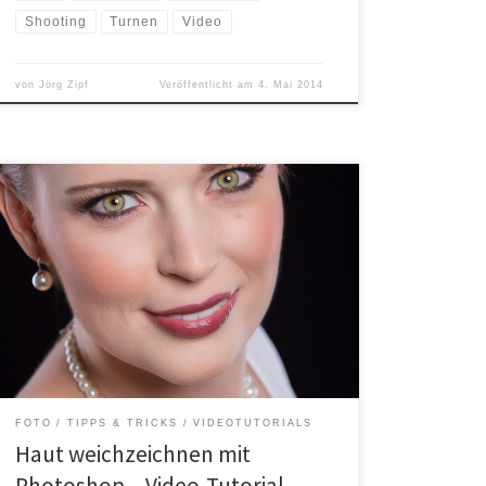
Shooting
Turnen
Video
von
Jörg Zipf
Veröffentlicht am
4. Mai 2014
Sollte man die Haut auf Fotos weichzeichnen? Das ist
eine gute Frage. Ich denke es kommt immer auf das
Foto an. Welchen Look soll das fertige Bild haben,
welche Aussage soll es treffen. Bei Charakterportraits
passt es natürlich nicht, aber wenn man einen
Glamourlook erzielen möchte, gehört es für mich […]
FOTO
TIPPS & TRICKS
VIDEOTUTORIALS
Haut weichzeichnen mit
Photoshop – Video-Tutorial