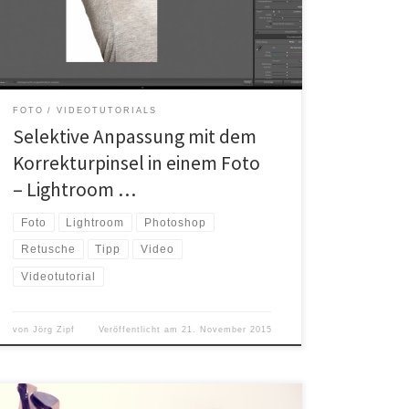
gleich das Ganze zwangsläufig in Photoshop machen.
Es gibt auch viel einfachere Wege. Mit Lightroom
schneller zum Ziel In einer Facebookgruppe […]
FOTO
VIDEOTUTORIALS
Selektive Anpassung mit dem
Korrekturpinsel in einem Foto
– Lightroom …
Foto
Lightroom
Photoshop
Retusche
Tipp
Video
Videotutorial
von
Jörg Zipf
Veröffentlicht am
21. November 2015