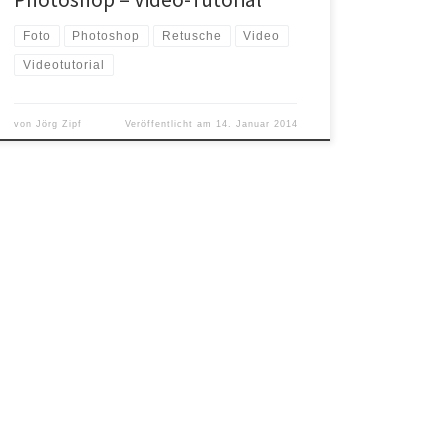
Foto
Photoshop
Retusche
Video
Videotutorial
von
Jörg Zipf
Veröffentlicht am
14. Januar 2014