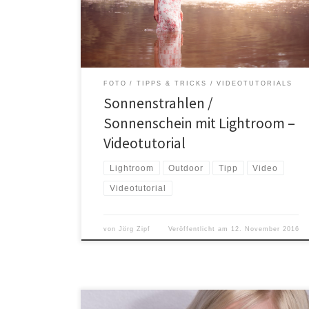
mir die Location in einer alten Sandgrube im
Nachbarort eine Woche vorher angesehen und es gab
einen […]
FOTO
TIPPS & TRICKS
VIDEOTUTORIALS
Sonnenstrahlen /
Sonnenschein mit Lightroom –
Videotutorial
Lightroom
Outdoor
Tipp
Video
Videotutorial
von
Jörg Zipf
Veröffentlicht am
12. November 2016