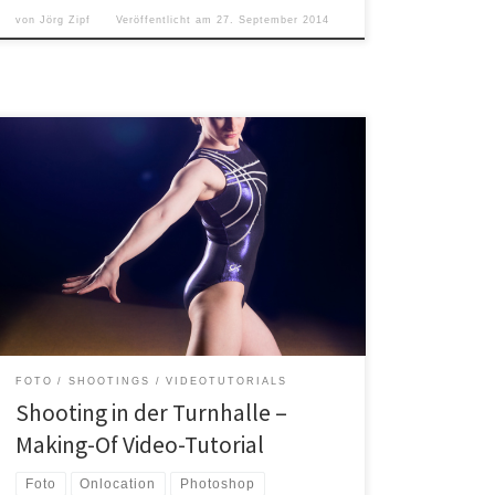
von
Jörg Zipf
Veröffentlicht am
27. September 2014
Endlich geklappt Ich wurde jetzt schon öfter nach
einem Video von einem Shooting gefragt. Leider hat
es bis jetzt noch nicht wirklich gepasst, dass ich
während einem Shooting die Kamera mitlaufen lassen
kann. Es ist eben nicht so einfach gleichzeitig zu
fotografieren und zu filmen
Bei einem Shooting mit
[…]
FOTO
SHOOTINGS
VIDEOTUTORIALS
Shooting in der Turnhalle –
Making-Of Video-Tutorial
Foto
Onlocation
Photoshop