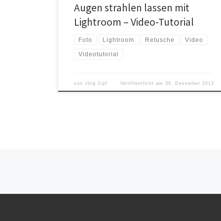
Augen strahlen lassen mit
Lightroom – Video-Tutorial
Foto
Lightroom
Retusche
Video
Videotutorial
von
Jörg Zipf
Veröffentlicht am
30. Dezember 2013
Beitragsnavigation