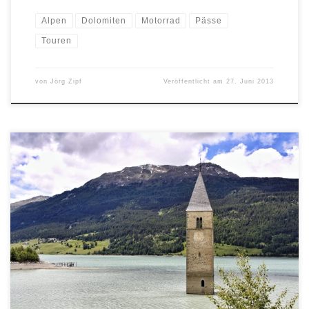
Alpen
Dolomiten
Motorrad
Pässe
Touren
von
Jörg Zipf
Veröffentlicht am
27. Juni 2013
Der Titel mag Ortskundige etwas verwirren, denn nur das
Schnalstal ist wirklich eine Sackgasse. Der Reschenpass, mit seinem
See und dem berühmten Kirchturm, der nicht tausende Male
sondern schon millionen Male fotografiert wurde, und das Stilfser
Joch, einer der höchsten Alpenpässe, wurden heute kurzer Hand
von uns ebenfalls zur Sackgasse […]