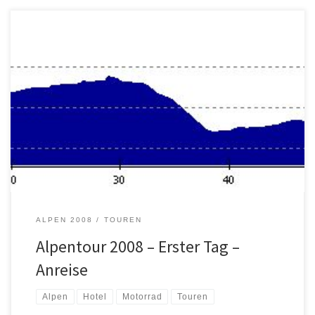
Heute habe ich mich, nach dem ich meinen Tankrucksack in voller
„Ausbaustufe“ gepackt hatte, um ca. 11 Uhr auf den Weg nach
Sonthofen in das schöne Allgäu gemacht. Die Anfahrt war nix
besonderes. Autobahn eben
Ich habe mich, kurz nach dem ich
am Autobahnkreuz Allgäu agebogen bin, aber noch […]
ALPEN 2008
TOUREN
Alpentour 2008 – Erster Tag –
Anreise
Alpen
Hotel
Motorrad
Touren