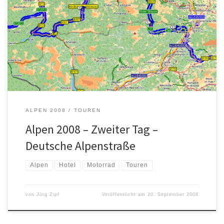
Wie schon unten beschrieben, war das Abendessen im Schönauer
Hof sehr gut. Ich hatte ein riiiiieeeesen Omlett mit Tiroler-Speck.
Und wenn ich meine „riesen“ dann meine ich das auch so. So
etwas habe ich noch nicht gesehen. Der Koch hatte wohl alle seine
Eier verarbeitet die er noch hatte. Auf […]
ALPEN 2008
TOUREN
Alpen 2008 – Zweiter Tag –
Deutsche Alpenstraße
Alpen
Hotel
Motorrad
Touren
von
Jörg Zipf
Veröffentlicht am
20. September 2008