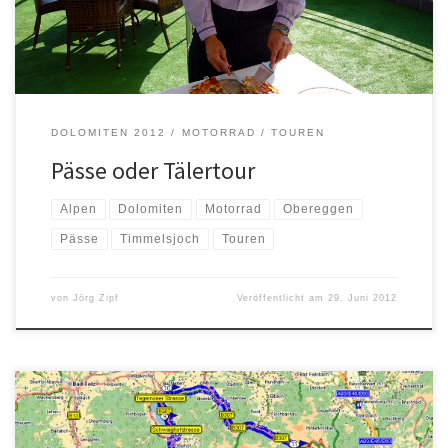
beschwerlich […]
DOLOMITEN 2012
MOTORRAD
TOUREN
Pässe oder Tälertour
Alpen
Dolomiten
Motorrad
Obereggen
Pässe
Timmelsjoch
Touren
von
Jörg Zipf
Veröffentlicht am
29. Juni 2012