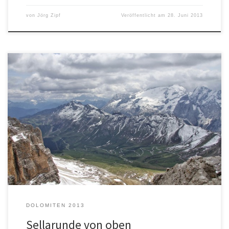
von
Jörg Zipf
Veröffentlicht am
28. Juni 2013
Jetzt bin ich schon fünf Mal mit dem Motorrad hier in den
Dolomiten gewesen und ich habe es noch nie geschafft, mit der
Seilbahn vom Pordoi Joch hoch auf den Sass Pordoi zu fahren.
Heute sollte es soweit sein. Für heute war ab 17 Uhr Regen
gemeldet, also haben wir […]
DOLOMITEN 2013
Sellarunde von oben