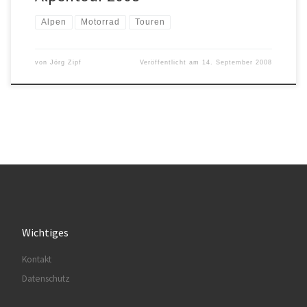
Alpen
Motorrad
Touren
von
Jörg Zipf
Veröffentlicht am
14. September 2008
Wichtiges
Kontakt
Datenschutz