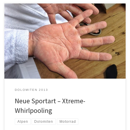
Es ist Sommer, aber weiß das auch das Wetter? Es wurde in den
letzten Wochen und Monaten schon genug über das Wetter gesagt
und geschrieben und ich hatte mich mehr oder weniger schon
damit abgefunden, dass es kein richtiger Sommer mehr wird, aber
zwei Mal in einer Woche Neuschnee, ja […]
DOLOMITEN 2013
Neue Sportart – Xtreme-
Whirlpooling
Alpen
Dolomiten
Motorrad