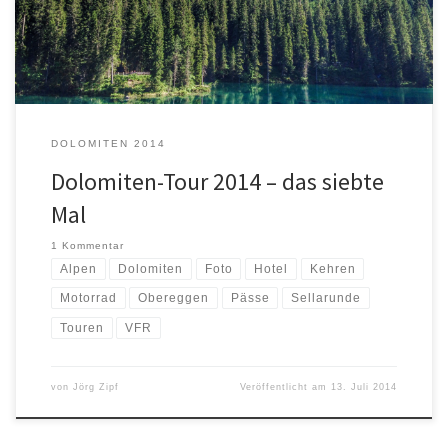
in Obereggen. Früher konnte ich nur mit dem […]
DOLOMITEN 2014
Dolomiten-Tour 2014 – das siebte
Mal
1 Kommentar
Alpen
Dolomiten
Foto
Hotel
Kehren
Motorrad
Obereggen
Pässe
Sellarunde
Touren
VFR
von
Jörg Zipf
Veröffentlicht am
13. Juli 2014