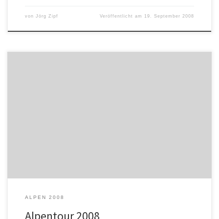
von
Jörg Zipf
Veröffentlicht am
19. September 2008
Die Idee zu dieser Tour entstand sehr spontan und sehr kurzfristig.
Mein Freund und Gitarrist unserer Band, Michael, meinte er müsste
sich jetzt mit seinen 50 Jahren noch mal ein Motorrad kaufen und
hat sich eine CBF 600 S mit kompletten Koffersatz zu gelegt. Und
er wollte unbedingt in diesem […]
ALPEN 2008
Alpentour 2008