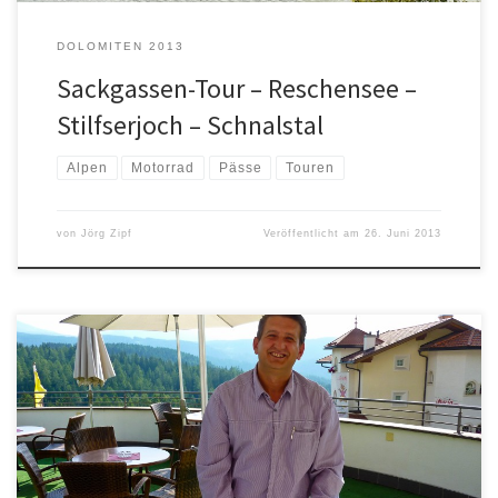
DOLOMITEN 2013
Sackgassen-Tour – Reschensee –
Stilfserjoch – Schnalstal
Alpen
Motorrad
Pässe
Touren
von
Jörg Zipf
Veröffentlicht am
26. Juni 2013
Eigentlich wollte ich heute Patrick seinen Wunsch erfüllen und
„zum Kirchturm im Wasser“ – gemeint ist der Reschensee am
gleichnamigen Pass – fahren. Leider ist es inzwischen so heiß, dass
mir der Weg durch das nicht so hoch gelegene Vinschgau, in
anbetracht der Temperaturen (32Â° und mehr), etwas zu