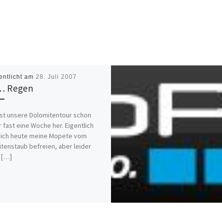
entlicht am
28. Juli 2007
… Regen
ist unsere Dolomitentour schon
 fast eine Woche her. Eigentlich
 ich heute meine Mopete vom
tenstaub befreien, aber leider
 […]