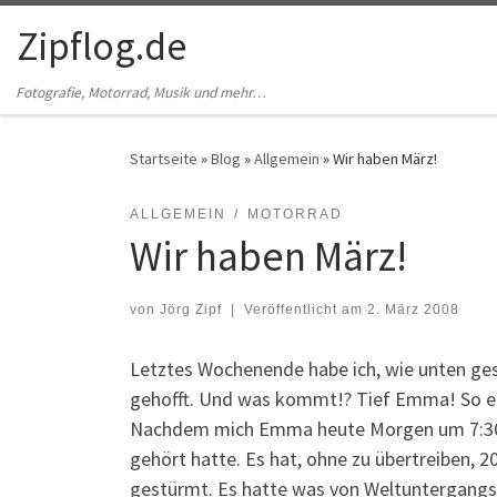
Zum Inhalt springen
Zipflog.de
Fotografie, Motorrad, Musik und mehr…
Startseite
»
Blog
»
Allgemein
»
Wir haben März!
ALLGEMEIN
MOTORRAD
Wir haben März!
von
Jörg Zipf
|
Veröffentlicht am
2. März 2008
Letztes Wochenende habe ich, wie unten ge
gehofft. Und was kommt!? Tief Emma! So e
Nachdem mich Emma heute Morgen um 7:30 Uhr
gehört hatte. Es hat, ohne zu übertreiben, 
gestürmt. Es hatte was von Weltuntergang