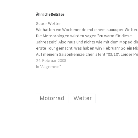
Ähnliche Beiträge
Super Wetter
Wir hatten ein Wochenende mit einem suuuuper Wetter
Die Meteorologen würden sagen "zu warm für diese
Jahreszeit". Also raus und nichts wie mit dem Moped di
erste Tour gemacht. Was haben wir? Februar? So ein Mist
Auf meinem Saisonkennzeichen steht "03/10". Leider P
gehabt. Ich muss noch eine Woche warten…
24. Februar 2008
In "Allgemein"
Motorrad
Wetter