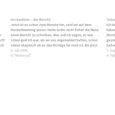
Hockenheim – der Bericht
Tatsä
.
Jetzt ist es schon zwei Monate her, seid wir auf dem
Ich h
Hockenheimring waren. Hatte leider nicht früher die Muse
haben
e
einen Bericht zu schreiben. Was soll ich sagen, es war
Woche
!!!
schon geil! Ich war, als wir uns angemeldet hatten, schon
geste
ech
etwas skeptisch ob es das Richtige für mich ist. Bis jetzt…
befre
8. Juli 2008
Taunu
5. Au
In "Motorrad"
In "A