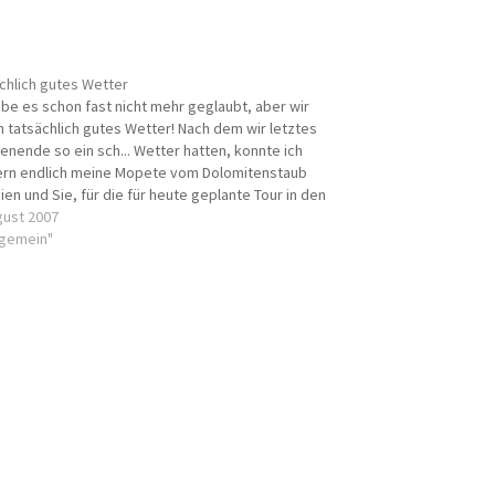
chlich gutes Wetter
abe es schon fast nicht mehr geglaubt, aber wir
 tatsächlich gutes Wetter! Nach dem wir letztes
nende so ein sch... Wetter hatten, konnte ich
rn endlich meine Mopete vom Dolomitenstaub
ien und Sie, für die für heute geplante Tour in den
s, fit machen - putzen, Kette ölen...…
gust 2007
llgemein"