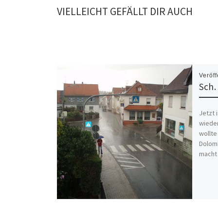
VIELLEICHT GEFÄLLT DIR AUCH
Veröff
Sch
Jetzt 
wieder
wollte
Dolomi
macht