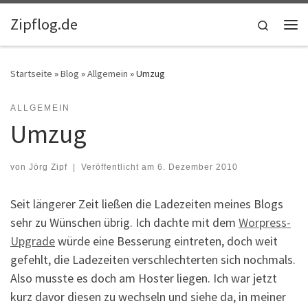
Zum Inhalt springen
Zipflog.de
Search
Me
Startseite
»
Blog
»
Allgemein
»
Umzug
ALLGEMEIN
Umzug
von
Jörg Zipf
|
Veröffentlicht am
6. Dezember 2010
Seit längerer Zeit ließen die Ladezeiten meines Blogs
sehr zu Wünschen übrig. Ich dachte mit dem
Worpress-
Upgrade
würde eine Besserung eintreten, doch weit
gefehlt, die Ladezeiten verschlechterten sich nochmals.
Also musste es doch am Hoster liegen. Ich war jetzt
kurz davor diesen zu wechseln und siehe da, in meiner