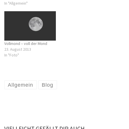
einmal freue ich mich über
In "Allgemein"
mich selbst, dass ich in
diesem Jahr hier so fleißig
geschrieben…
Vollmond – voll der Mond
23. August 2013
In "Foto"
Allgemein
Blog
VIELLEICHT GEFÄLLT DIR AUCH