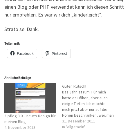
einen Blog oder PHP verwendet kann ich diesen Schritt
nur empfehlen. Es war wirklich „kinderleicht“.
Strato sei Dank.
Teilen mit:
Facebook
Pinterest
Ähnliche Beiträge
Guten Rutsch!
Das Jahr ist rum. Für mich
hatte es Höhen, aber auch
einige Tiefen. Ich möchte
mich jetzt aber nur auf die
Höhen beschränken, weil man
Zipflog 3.0 – neues Design für
sich immer nur auf das Gute
31. Dezember 2011
meinen Blog
konzentrieren sollte. Zuerst
In "Allgemein"
4. November 2013