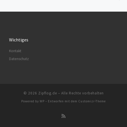
Wichtiges
Kontakt
Datenschutz
© 2026
Zipflog.de
– Alle Rechte vorbehalten
Powered by
WP
– Entworfen mit dem
Customizr-Theme