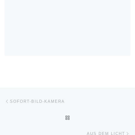
Beitragsnavigation
Vorheriger Beitrag
SOFORT-BILD-KAMERA
ZURÜCK ZUR BEITRAGSL
Nä
AUS DEM LICHT