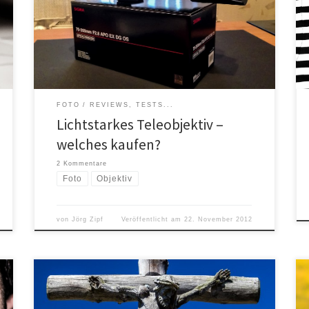
Gedanken schwanger gegangen bin mir ein
lichtstarkes Telezoomobjektiv zu kaufen, ist es jetzt
passiert. Lange habe ich überlegt welches ich kaufen
soll. Es sollte auf jeden Fall ein 70-200mm mit
durchgängiger Blende 2.8 […]
FOTO
REVIEWS, TESTS...
Lichtstarkes Teleobjektiv –
welches kaufen?
2 Kommentare
Foto
Objektiv
von
Jörg Zipf
Veröffentlicht am
22. November 2012
Das ist kein Code, nein, Canon Fotografen wird es ein
Begriff sein. Es war lange Zeit „das“ Kit-Objektiv der