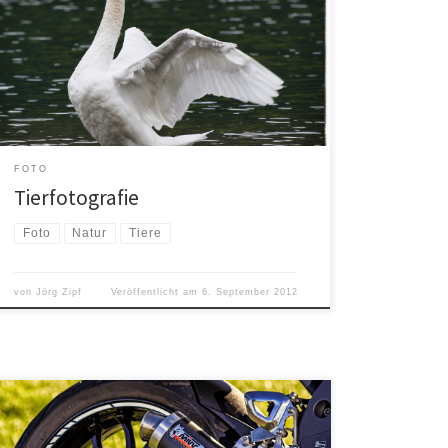
haben zwar Katzen Zuhause, die ich auch schon mehr
oder weniger oft fotografiert habe, aber es braucht
unheimlich viel Zeit und Geduld, um Tiere zu
fotografieren finde ich. Und Zeit, und noch weniger
[…]
FOTO
Tierfotografie
Foto
Natur
Tiere
von
Jörg Zipf
Veröffentlicht am
6. September 2012
Vor ein paar Tagen hatte ich ein Fotoshooting mit
einem „englischen Model“. Wie unschwer zu erkennen