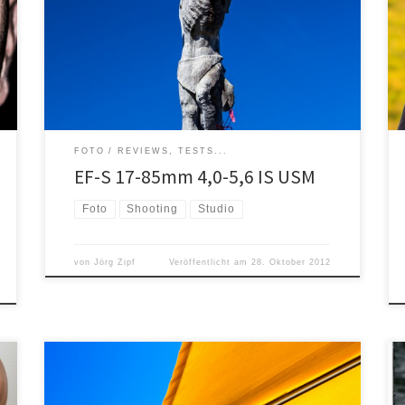
zweistelligen Canon DSLR Serie. Viel verschrien und in
den Kritiken und Tests oft zerrissen, aber im
Preis/Leistungsverhältnis unschlagbar. Ich muss
gestehen, ich habe das Objektiv bis jetzt auch immer
nur als […]
FOTO
REVIEWS, TESTS...
EF-S 17-85mm 4,0-5,6 IS USM
Foto
Shooting
Studio
von
Jörg Zipf
Veröffentlicht am
28. Oktober 2012
Manche Dinge in unserem Leben nimmt man zwar war,
aber man sieht sie nicht unbedingt als solches. Letzte