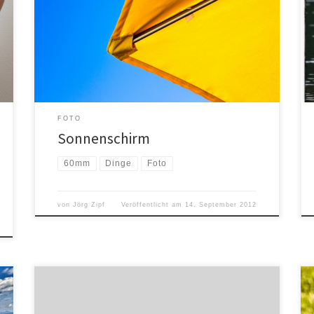
Woche im Urlaub hatte ich mein 60mm
Festbrennweite-Objektiv auf der Kamera und hatte
gerade getestet ob der Fokus richtig „sitzt“. Ich hatte
nämlich beim letzten Shooting einen leichten
Backfokus festgestellt. Als ich […]
FOTO
Sonnenschirm
60mm
Dinge
Foto
von
Jörg Zipf
Veröffentlicht am
14. September 2012
Wir sind vor ein paar Monaten mit der Firma mitten rein