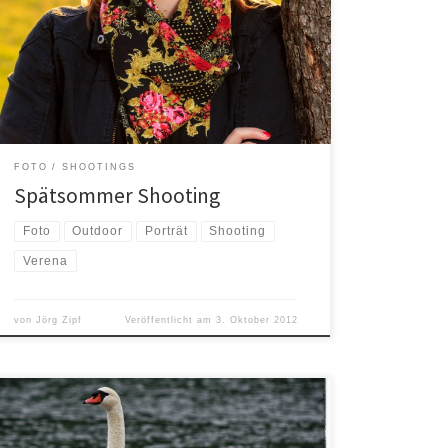
angesehen und im April einen Workshop bei Jens
Küpper in Berlin gemacht habe, wird es jetzt Zeit, das
angelesene und gelernte Wissen in der Praxis auch
umzusetzen. Inzwischen habe ich auch einiges an
Equipment was man eben […]
FOTO
SHOOTINGS
Spätsommer Shooting
Foto
Outdoor
Porträt
Shooting
Verena
von
Jörg Zipf
Veröffentlicht am
3. Oktober 2012
Mit einem Thema in der Fotografie habe ich mich noch
nicht wirklich richtig beschäftigt – Tierfotografie. Wir