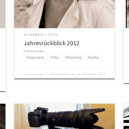
ich hier auch einen kurzen Rückblick. Wenn ich mir
diesen Beitrag heute durchlese, kann […]
ALLGEMEIN
FOTO
Jahresrückblick 2012
2 Kommentare
Allgemein
Foto
Shooting
Studio
von
Jörg Zipf
Veröffentlicht am
23. Dezember 2012
Weihnachten war dieses Jahr bei mir schon etwas
früher. Nachdem ich jetzt fast zwei Jahre mit dem