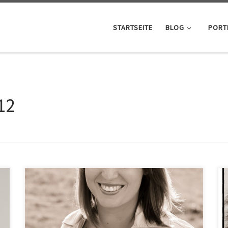
STARTSEITE
BLOG
PORT
12
Das Jahr geht zu Ende und es gab in diesem Jahr
wieder einige bewegende Momente für mich. Der
letzte war am Freitag – ich habe, wie wir alle, den
Weltuntergang überstanden
Im letzten Jahr schrieb