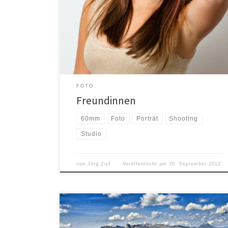
gekommen. Letzten Samstag hatte ich die
Gelegenheit beides mit meinem Speedlite 580EX II
Aufsteckblitz und dem Pixel King Funkauslöser zu
testen. Als Modelle standen mir meine Nichte und ihre
beste Freundin zur Verfügung. Die […]
FOTO
Freundinnen
60mm
Foto
Porträt
Shooting
Studio
von
Jörg Zipf
Veröffentlicht am
30. September 2012
Vor ein paar Tagen habe ich mir eine Zeitschrift
gekauft, die sich ausschließlich mit dem Thema