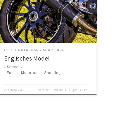
ist, handelte es sich dabei nicht um ein weibliches
Wesen sondern um ein Motorrad – eine Triumph
Speed Triple. Mein Kumpel Patrick hatte mich
gebeten, seine auf Hochglanz polierte „Speedie“ zu
fotografieren. Wie vielleicht […]
FOTO
MOTORRAD
SHOOTINGS
Englisches Model
1 Kommentar
Foto
Motorrad
Shooting
von
Jörg Zipf
Veröffentlicht am
1. August 2012