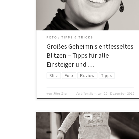
Namen ich mich leider nicht mehr erinnern kann, einen
für mich sehr einprägenden Satz: „Über 90% aller
meiner Fotos mache […]
FOTO
TIPPS & TRICKS
Großes Geheimnis entfesseltes
Blitzen – Tipps für alle
Einsteiger und …
Blitz
Foto
Review
Tipps
von
Jörg Zipf
Veröffentlicht am
29. Dezember 2012
Was lange währt wird endlich gut! Wie in meinem
letzten Beitrag unten berichtet, habe ich mir nach fast