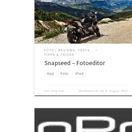
Fotografie rund um das iPhone beschäftigt. In der
Zeitschrift wurde unter anderem die App Snapseed
vorgestellt. Diese App wurde von der Firma NIK
entwickelt, von der ich schon die bekannten
Photoshop Plugins wie Color […]
FOTO
REVIEWS, TESTS...
TIPPS & TRICKS
Snapseed – Fotoeditor
App
Foto
iPad
von
Jörg Zipf
Veröffentlicht am
9. August 2012
Wie ich hier im Blog schon berichtet habe, hatten wir
dieses Jahr zwei GoPro Kameras im Motorradurlaub