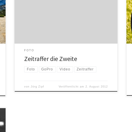
nach Frankfurt umgezogen und „wohnen“ jetzt im
„Silver Tower“. Der Ausblick auf die Stadt und das
umliegende Land ist fantastisch und an schönen Tagen
unglaublich. Leider bin ich noch nicht wirklich dazu
gekommen mal ein paar schöne Fotos von […]
FOTO
Zeitraffer die Zweite
Foto
GoPro
Video
Zeitraffer
von
Jörg Zipf
Veröffentlicht am
2. August 2012