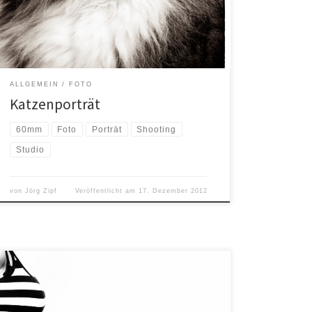
geschrieben habe, leben wir nicht alleine in unserem
Haus. Wir hatten bis […]
ALLGEMEIN
FOTO
Katzenporträt
60mm
Foto
Porträt
Shooting
Studio
von
Jörg Zipf
Veröffentlicht am
17. Dezember 2012
Schwangerschaft – der Beginn neuen Lebens. Für
werdende Mütter (und auch Väter) eine sehr schöne,