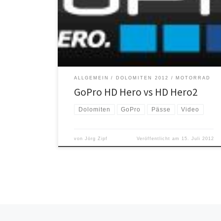
dabei. Durch meinen Bericht hier im Blog wurde bei
dem einen oder anderen Interesse für dieses
„Spielzeug“ geweckt. So kam es dazu, dass mich
diese Woche eine Mail von einem Freund erreicht hat,
[…]
ALLGEMEIN
DOLOMITEN 2012
MOTORRAD
GoPro HD Hero vs HD Hero2
Dolomiten
GoPro
Pässe
Video
von
Jörg Zipf
Veröffentlicht am
15. Juli 2012