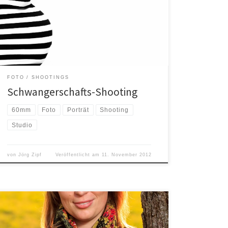
aber auch – gerade zum Ende hin – anstrengende
Zeit. Im Sommer kam eine Freundin auf mich zu und
fragte mich, ob ich von ihr ein paar Babybauchfotos
machen könnte wenn sie so vier bis […]
FOTO
SHOOTINGS
Schwangerschafts-Shooting
60mm
Foto
Porträt
Shooting
Studio
von
Jörg Zipf
Veröffentlicht am
11. November 2012
Nachdem ich viel über Porträtfotografie gelesen, mir
etliche Videotutorials (z.B. von Alexander Heinrichs)