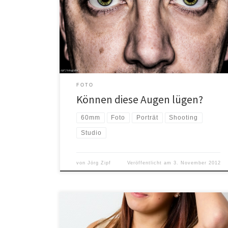
mich das Leben wieder. Sind sie geschlossen, schläft
man oder man ist tot. Mit ihnen nehmen wir alles um
uns herum visuell war. Sie sind unser Tor zu Licht und
Schatten. Ich wollte schon länger mal ein Augen-
Shooting machen und werde es […]
FOTO
Können diese Augen lügen?
60mm
Foto
Porträt
Shooting
Studio
von
Jörg Zipf
Veröffentlicht am
3. November 2012
Vor vierzehn Tagen ist meine neue 90cm Octabox und
mein neuer 40″ Reflexschirm (beides von Jinbei)