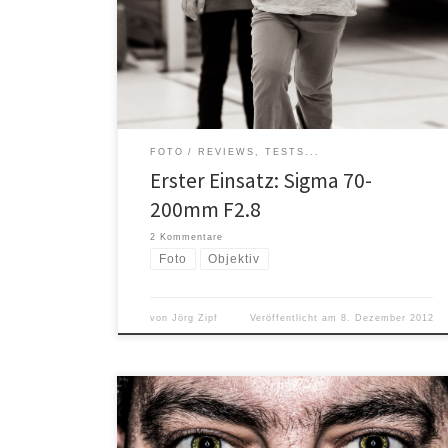
zwei jähriger gedanklicher Schwangerschaft das Sigma
APO 70-200 mm F2.8 EX DG OS HSM gekauft. Vor zwei
Wochen kam es dann auch gleich im Rahmen einer
Veranstaltung unseres Turnvereins zu seinem ersten
[…]
FOTO
REVIEWS, TESTS...
Erster Einsatz: Sigma 70-
200mm F2.8
2 Kommentare
Foto
Objektiv
von
Jörg Zipf
Veröffentlicht am
8. Dezember 2012
Augen – Ausstrahlung des Lebens. Augen geben für